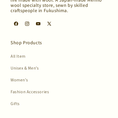
wool specialty store, sewn by skilled
craftspeople in Fukushima.
Facebook
Instagram
YouTube
X
(Twitter)
Shop Products
All Item
Unisex & Men’s
Women’s
Fashion Accessories
Gifts