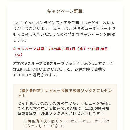
キャンペーン詳細
いつもC-oneオンラインストアをご利用いただき、誠にあ
りがとうございます。 本日より、秋冬のコーディネートを
もっと楽しんでいただくための特別なキャンペーンを開催
します。
キャンペーン期間：2025年10月1日（水）〜10月28日
（火）
対象の
Aグループ
と
Bグループ
からアイテムを1点ずつ、合
計2点以上お買い上げいただくと、お会計時に
自動で
15%OFF
が適用されます。
【購入者限定】レビュー投稿で高級ソックスプレゼン
ト！
セット購入いただいた方の中から、レビューを投稿し
てくれた方の中から抽選で50名様に、
1足2,000円相
当の高級ウール混ソックス
をプレゼントします！
商品購入後に届くメールからレビューページへ
アクセスしてください。