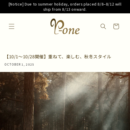
Skip to
[Notice] Due to summer holiday, orders placed 8/8–8/12 will
content
ship from 8/13 onward.
Cart
【10/1～10/28開催】重ねて、楽しむ、秋冬スタイル
OCTOBER 1, 2025