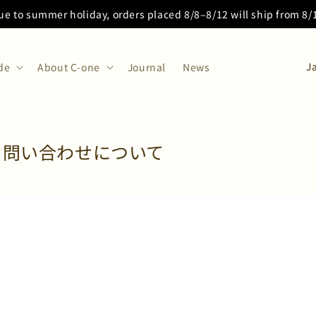
ue to summer holiday, orders placed 8/8–8/12 will ship from 8
C
de
About C-one
Journal
News
o
u
n
t
、問い合わせについて
r
y
/
r
e
g
i