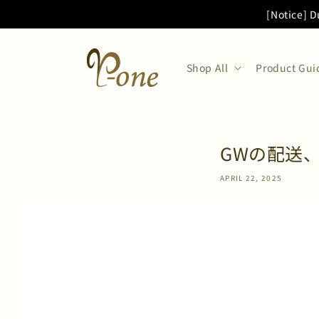
Skip to
[Notice] D
content
Shop All
Product Gui
GWの配送
APRIL 22, 2025