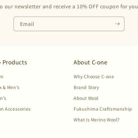
o our newsletter and receive a 10% OFF coupon for your
Email
 Products
About C-one
em
Why Choose C-one
x & Men’s
Brand Story
n’s
About Wool
on Accessories
Fukushima Craftsmanship
What Is Merino Wool?