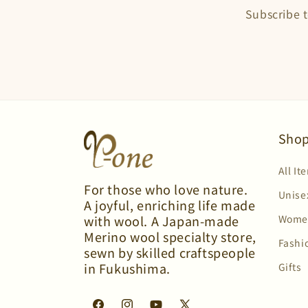
Subscribe t
Shop
All It
For those who love nature.
Unise
A joyful, enriching life made
Wome
with wool. A Japan-made
Merino wool specialty store,
Fashi
sewn by skilled craftspeople
in Fukushima.
Gifts